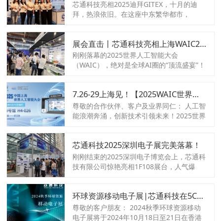
6000个展位，规模创下1981年开办以来的
芯通科技亮相2025迪拜GITEX，十月的迪
历史之最。
拜，热浪依旧。在这座中东繁华都市，
GITEX GLOBAL 2025汇聚来自全球的科技
企业汇聚于此，展示着最前沿的技术成果。
展会直击丨芯通科技亮相上海WAIC2025世界人工智能大会，一起回顾精彩瞬间，带你重回“芯”潮澎湃的现场！
作为芯片贸易行业的深耕者，芯通科技专业
的团队亮相GITEX主展馆H23-01A。
刚刚落幕的2025世界人工智能大会
（WAIC），绝对是全球AI圈的“顶流盛宴”！
芯通科技作为AI算力硬件领域的实力派玩
家，惊艳亮相上海会场，我们的展台（H4
7.26-29上海见！【2025WAIC世界人工智能大会】与您相约上海世博馆H4-026
馆-026）人气爆棚，热火朝天，快来一起回
顾那些高能瞬间吧！
尊敬的合作伙伴、客户及业界同仁： 人工智
能浪潮奔涌，创新技术引领未来！2025世界
人工智能大会（WAIC） 将于 7月26日-29日
在中国·上海世博展览馆盛大举行。作为全球
芯通科技2025深圳电子展完美落幕！
AI领域的顶级盛会，WAIC汇聚顶尖智慧、
展示前沿成果、共绘智能未来蓝图。 芯通科
刚刚结束的2025深圳电子博览会上，芯通科
技有限公司（Global Chip Industrial
技有限公司惊艳亮相1F108展台，人气爆
Co.,Limited） 作为专业的电子元器件分销
棚！感谢所有到访的朋友、合作伙伴和行业
商，重磅亮相此次盛会！ 我们诚挚邀请您莅
同仁的热情支持！
临芯通科技展台（展位号：H4馆 026展
环球资源移动电子展|芯通科技在5C39等您！
位），与我们共襄盛举，探讨AI与人工智能
尊敬的客户朋友： 2024秋季环球资源移动
融合发展的无限可能。
电子展将于2024年10月18日至21日在香港