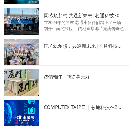
亚洲国际博览馆举行。届时，芯通科技有限
公司将亮相于“5C39”号展位，诚邀大家莅临
同芯筑梦想 共通新未来|芯通科技2024年度收官旅行——东北之旅！
展台，参观了解与洽谈，期待与您相约！ 芯
通科技有限公司
在2024年的年末 芯通小伙伴们踏上了一场
别开生面的旅程 目的地直指那片充满传奇色
彩与豪迈之气的黑土地——东北。 在这场为
期8天的东北冰雪团建之旅中， 我们跨越了
同芯筑梦想，共通新未来|芯通科技十四周年庆典
哈尔滨、亚布力、雪乡、延吉和长白山等多
个绝美目的地，体验了冰雪的纯净与壮美，
感受了东北的风土人情，更在旅途中加深了
团队的凝聚力与友谊。
浓情端午，“粽”享美好
COMPUTEX TAIPEI | 芯通科技在2号馆P0301b展位等您