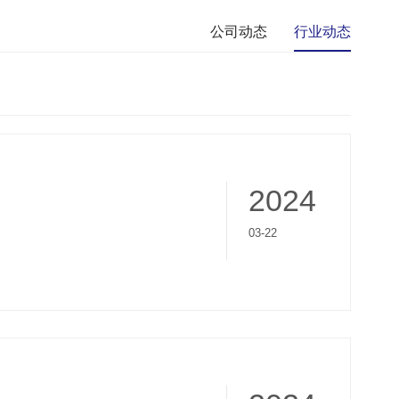
公司动态
行业动态
2024
03-22