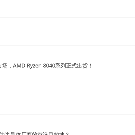
市场，AMD Ryzen 8040系列正式出货！
为半导体厂商的首选目的地？