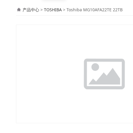
Toshiba MG10AFA2
产品中心
>
TOSHIBA
>
Toshiba MG10AFA22TE 22TB