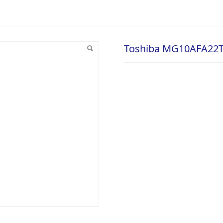
2TE 22TB
Toshiba MG10AFA22T