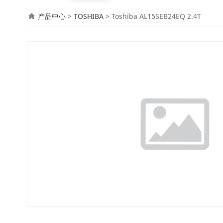
Toshiba AL15SEB24
产品中心
>
TOSHIBA
>
Toshiba AL15SEB24EQ 2.4T