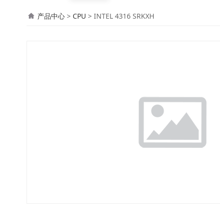
INTEL 4316 SRKXH
产品中心
>
CPU
>
INTEL 4316 SRKXH