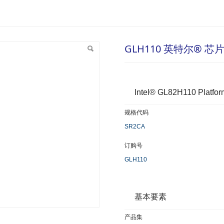
芯片组
GLH110 英特尔® 芯
Intel® GL82H110 Platfor
规格代码
SR2CA
订购号
GLH110
基本要素
产品集