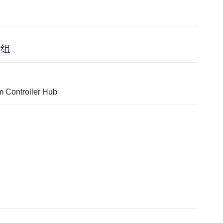
片组
m Controller Hub