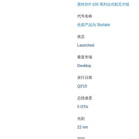
英特尔® 100 系列台式机芯片组
代号名称
先前产品为 Skylake
状态
Launched
垂直市场
Desktop
发行日期
Q3'15
总线速度
5 GT/s
光刻
22 nm