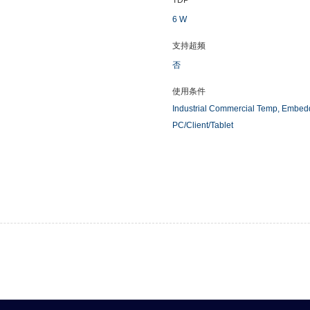
TDP
6 W
支持超频
否
使用条件
Industrial Commercial Temp, Embe
PC/Client/Tablet