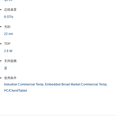
总线速度
8 GT/s
光刻
22 nm
TDP
2.6 W
支持超频
是
使用条件
Industrial Commercial Temp, Embedded Broad Market Commercial Temp,
PC/Client/Tablet